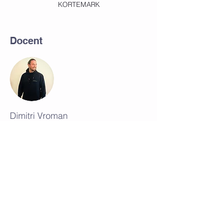
KORTEMARK
Docent
Dimitri Vroman
Home
Book online
Weekoverzicht
Contact
Locaties
Privacy Police
Huisregels