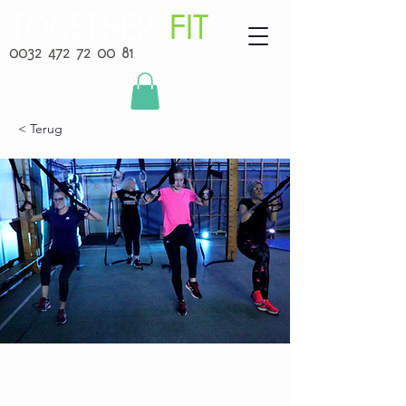
TOGETHER
FIT
0032 472 72 00 81
< Terug
Total body HIIT