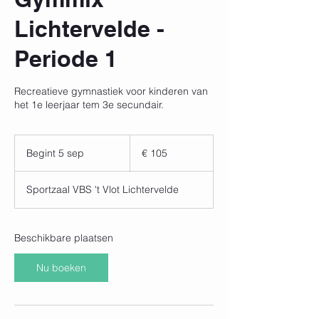
Lichtervelde -
Periode 1
Recreatieve gymnastiek voor kinderen van
het 1e leerjaar tem 3e secundair.
105
euro
Begint 5 sep
B
€ 105
e
g
Sportzaal VBS 't Vlot Lichtervelde
i
n
t
5
Beschikbare plaatsen
s
e
Nu boeken
p